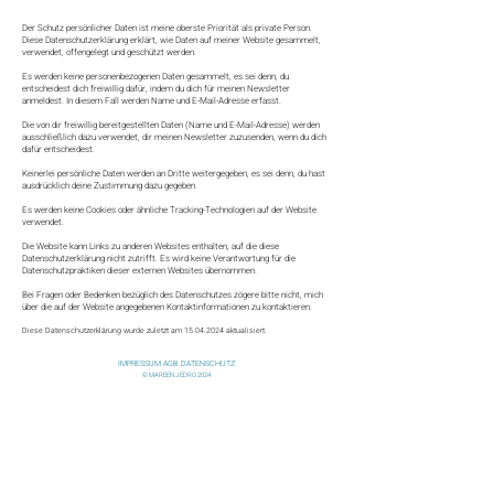
Der Schutz persönlicher Daten ist meine oberste Priorität als private Person.
Diese Datenschutzerklärung erklärt, wie Daten auf meiner Website gesammelt,
verwendet, offengelegt und geschützt werden.
Es werden keine personenbezogenen Daten gesammelt, es sei denn, du
entscheidest dich freiwillig dafür, indem du dich für meinen Newsletter
anmeldest. In diesem Fall werden Name und E-Mail-Adresse erfasst.
Die von dir freiwillig bereitgestellten Daten (Name und E-Mail-Adresse) werden
ausschließlich dazu verwendet, dir meinen Newsletter zuzusenden, wenn du dich
dafür entscheidest.
Keinerlei persönliche Daten werden an Dritte weitergegeben, es sei denn, du hast
ausdrücklich deine Zustimmung dazu gegeben.
Es werden keine Cookies oder ähnliche Tracking-Technologien auf der Website
verwendet.
Die Website kann Links zu anderen Websites enthalten, auf die diese
Datenschutzerklärung nicht zutrifft. Es wird keine Verantwortung für die
Datenschutzpraktiken dieser externen Websites übernommen.
Bei Fragen oder Bedenken bezüglich des Datenschutzes zögere bitte nicht, mich
über die auf der Website angegebenen Kontaktinformationen zu kontaktieren.
Diese Datenschutzerklärung wurde zuletzt am
15.04.2024
aktualisiert.
IMPRESSUM
AGB
DATENSCHUTZ
© MAREEN JEDRO 2024