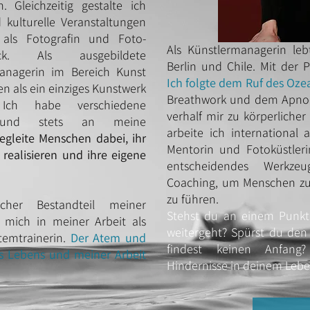
. Gleichzeitig gestalte ich
 kulturelle Veranstaltungen
 als Fotografin und Foto-
Als Künstlermanagerin leb
ruck.
Als ausgebildete
Berlin und Chile. Mit der
Managerin im Bereich Kunst
Ich folgte dem Ruf des Oze
en als ein einziges Kunstwerk
Breathwork und dem Apnoe
 Ich habe verschiedene
verhalf mir zu körperliche
n und stets an meine
arbeite ich international 
egleite Menschen dabei, ihr
Mentorin und Fotoküstleri
realisieren und ihre eigene
entscheidendes Werkz
Coaching, um Menschen zur
zu führen.
cher Bestandteil meiner
Stehst du an einem Punkt
 mich in meiner Arbeit als
weitergeht? Spürst du de
temtrainerin.
Der Atem und
findest keinen Anfang?
s Lebens und meiner Arbeit
Hindernisse in deinem Leb