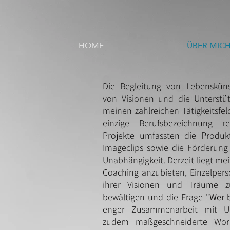
HOME
ÜBER MIC
Die Begleitung von Lebenskünst
von Visionen und die Unterstü
meinen zahlreichen Tätigkeitsfel
einzige Berufsbezeichnung re
Projekte umfassten die Produ
Imageclips sowie die Förderung 
Unabhängigkeit. Derzeit liegt mei
Coaching anzubieten, Einzelpers
ihrer Visionen und Träume zu
bewältigen und die Frage "
Wer b
enger Zusammenarbeit mit Un
zudem maßgeschneiderte Work