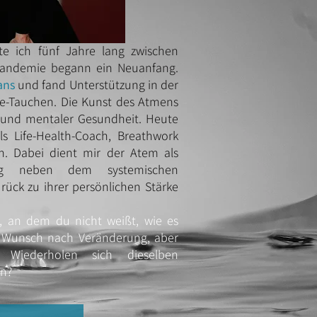
te ich fünf Jahre lang zwischen
 Pandemie begann ein Neuanfang.
ans
und fand Unterstützung in der
-Tauchen. Die Kunst des Atmens
r und mentaler Gesundheit. Heute
als Life-Health-Coach, Breathwork
n. Dabei dient mir der Atem als
eug neben dem systemischen
ück zu ihrer persönlichen Stärke
, an dem du nicht weißt, wie es
n Wunsch nach Veränderung, aber
 Wiederholen sich dieselben
en?